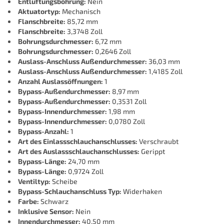
Entlüftungsbohrung:
Nein
Aktuatortyp:
Mechanisch
Flanschbreite:
85,72 mm
Flanschbreite:
3,3748 Zoll
Bohrungsdurchmesser:
6,72 mm
Bohrungsdurchmesser:
0,2646 Zoll
Auslass-Anschluss Außendurchmesser:
36,03 mm
Auslass-Anschluss Außendurchmesser:
1,4185 Zoll
Anzahl Auslassöffnungen:
1
Bypass-Außendurchmesser:
8,97 mm
Bypass-Außendurchmesser:
0,3531 Zoll
Bypass-Innendurchmesser:
1,98 mm
Bypass-Innendurchmesser:
0,0780 Zoll
Bypass-Anzahl:
1
Art des Einlassschlauchanschlusses:
Verschraubt
Art des Auslassschlauchanschlusses:
Gerippt
Bypass-Länge:
24,70 mm
Bypass-Länge:
0,9724 Zoll
Ventiltyp:
Scheibe
Bypass-Schlauchanschluss Typ:
Widerhaken
Farbe:
Schwarz
Inklusive Sensor:
Nein
Innendurchmesser:
40,50 mm