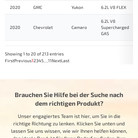
2020
GMC
Yukon
6.2L V8 FLEX
6.2L V8
2020
Chevrolet
Camaro
Supercharged
GAS
Showing 1 to 20 of 213 entries
…
First
Previous
1
2
3
4
5
11
Next
Last
Brauchen Sie Hilfe bei der Suche nach
dem richtigen Produkt?
Unser engagiertes Team ist hier, um Sie in die
richtige Richtung zu lenken. Klicken Sie unten und
lassen Sie uns wissen, wie wir Ihnen helfen können,