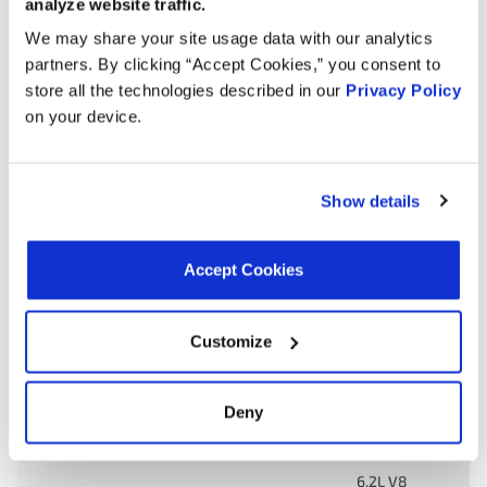
analyze website traffic.
We may share your site usage data with our analytics
Wechselstuben:
partners. By clicking “Accept Cookies,” you consent to
store all the technologies described in our
Privacy Policy
on your device.
CARTEK MRD108
MOTORAD MRD108
Show details
Anwendungen:
Accept Cookies
Search:
Jahr
Machen Sie
Modell
Motor
Customize
6.2L V8
2023
Cadillac
CT5
Supercharged
Deny
GAS
6.2L V8