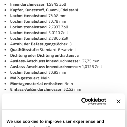
Innendurchmesser:
1,5945 Zoll
Kupfer, Kunststoff, Gummi, Edelstahl:
Lochmittenabstand:
76,48 mm
Lochmittenabstand:
70,78 mm
Lochmittenabstand:
2,7933 Zoll
Lochmittenabstand:
3,0110 Zoll
Lochmittenabstand:
2,7866 Zoll
Anzahl der Befestigungslöcher:
3
Qualitätsstufe:
Standard-Ersatzteil
Dichtung oder Dichtung enthalten:
Ja
Auslass-Anschluss Innendurchmesser:
27,25 mm
Auslass-Anschluss Innendurchmesser:
1,0728 Zoll
Lochmittenabstand:
70,95 mm
MAP-gesteuert:
Nein
Montagematerial enthalten:
Nein
Einlass-Außendurchmesser:
52,52 mm
Einlass-Außendurchmesser:
2,0677 Zoll
Anzahl Anschlüsse:
0
Dichtung oder Dichtung erforderlich:
Ja
Einlass-Innendurchmesser:
40,50 mm
Einlass-Innendurchmesser:
1,5945 Zoll
We use cookies to improve user experience and
Einlass-Anzahl:
1