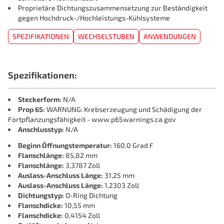
Proprietäre Dichtungszusammensetzung zur Beständigkeit
gegen Hochdruck-/Hochleistungs-Kühlsysteme
SPEZIFIKATIONEN
WECHSELSTUBEN
ANWENDUNGEN
Spezifikationen:
Steckerform:
N/A
Prop 65:
WARNUNG: Krebserzeugung und Schädigung der
Fortpflanzungsfähigkeit - www.p65warnings.ca.gov
Anschlusstyp:
N/A
Beginn Öffnungstemperatur:
160.0 Grad F
Flanschlänge:
85,82 mm
Flanschlänge:
3,3787 Zoll
Auslass-Anschluss Länge:
31,25 mm
Auslass-Anschluss Länge:
1,2303 Zoll
Dichtungstyp:
O-Ring Dichtung
Flanschdicke:
10,55 mm
Flanschdicke:
0,4154 Zoll