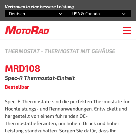
Zum Inhalt springen
Vertrauen in eine bessere Leistung
Deutsch
USA & Canada
Wählen Sie eine Option
Wählen Sie eine Option
Ope
THERMOSTAT
-
THERMOSTAT MIT GEHÄUSE
MRD108
Spec-R Thermostat-Einheit
Bestellbar
Spec-R️ Thermostate sind die perfekten Thermostate für
Hochleistungs- und Rennanwendungen. Entwickelt und
hergestellt von einem führenden OE-
Thermostatlieferanten, um hohem Druck und hoher
Leistung standzuhalten. Sorgen Sie dafür, dass Ihr