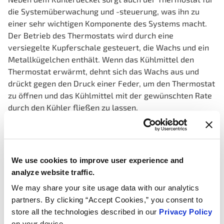
die Systemüberwachung und -steuerung, was ihn zu
einer sehr wichtigen Komponente des Systems macht.
Der Betrieb des Thermostats wird durch eine
versiegelte Kupferschale gesteuert, die Wachs und ein
Metallkügelchen enthält. Wenn das Kühlmittel den
Thermostat erwärmt, dehnt sich das Wachs aus und
drückt gegen den Druck einer Feder, um den Thermostat
zu öffnen und das Kühlmittel mit der gewünschten Rate
durch den Kühler fließen zu lassen.
Kühlsysteme in heutigen Fahrzeugen werden immer
komplexer, da Autohersteller gelernt haben, dass sie die
Kraftstoffeffizienz durch eine verbesserte
Motorkühlung steigern können.
We use cookies to improve user experience and
analyze website traffic.
MotoRad empfiehlt, bei jedem Austausch einer
Kühlsystemkomponente einen neuen Kühlerdeckel und
We may share your site usage data with our analytics
Thermostat zu installieren. Es ist eine eher kleine
partners. By clicking “Accept Cookies,” you consent to
Investition, um sicherzustellen, dass die richtigen
store all the technologies described in our
Privacy Policy
Kühlsystemdrücke aufrechterhalten werden.
on your device.