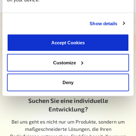
Show details
Brauchen Sie Hilfe bei der Suche nach
dem richtigen Produkt?
Accept Cookies
Unser engagiertes Team ist hier, um Sie in die
richtige Richtung zu lenken. Klicken Sie unten und
Customize
lassen Sie uns wissen, wie wir Ihnen helfen können,
das ideale Produkt für Ihren Bedarf zu finden. Ihre
Reise zu BESSEREN Erfahrungen beginnt hier.
Deny
Sprechen Sie mit einem MotoRad Spezialisten
Suchen Sie eine individuelle
Entwicklung?
Bei uns geht es nicht nur um Produkte, sondern um
maßgeschneiderte Lösungen, die Ihren