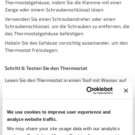
Thermostatgehäuse, indem Sie die Klemme mit einer
Zange oder einem Schraubenschlüssel lösen.
Verwenden Sie einen Schraubendreher oder einen
Schraubenschlüssel, um die Schrauben zu entfernen, die
das Thermostatgehäuse befestigen.
Hebeln Sie das Gehäuse vorsichtig auseinander, um den
Thermostat freizulegen.
Schritt 6: Testen Sie den Thermostat
Legen Sie den Thermostat in einen Topf mit Wasser auf
dem Herd.
Schalten Sie die Hitze ein und verwenden Sie ein
Thermometer, um die Wassertemperatur zu
We use cookies to improve user experience and
überwachen.
analyze website traffic.
Beobachten Sie den Thermostat, während sich das
We may share your site usage data with our analytics
Wasser erwärmt. Er sollte sich um die angegebene