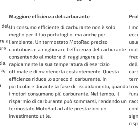
Maggiore efficienza del carburante
Pro
 del
Un consumo efficiente di carburante non è solo
I m
meglio per il tuo portafoglio, ma anche per
ecc
re a
l’ambiente. Un termostato MotoRad preciso
usu
ore
contribuisce a migliorare l’efficienza del carburante
mot
consentendo al motore di raggiungere più
fred
ia.
rapidamente la sua temperatura di esercizio
del
ra,
ottimale e di mantenerla costantemente. Questa
carb
efficienza riduce lo spreco di carburante, in
ter
n
particolare durante la fase di riscaldamento, quando
trov
i motori consumano più carburante. Nel tempo, il
funz
risparmio di carburante può sommarsi, rendendo un
rac
termostato MotoRad ad alte prestazioni un
con
investimento utile.
sig
ris