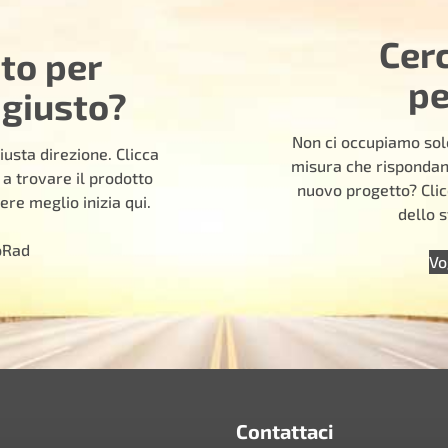
Cer
uto per
pe
 giusto?
Non ci occupiamo solo
iusta direzione. Clicca
misura che rispondano
 a trovare il prodotto
nuovo progetto? Clic
ere meglio inizia qui.
dello s
oRad
Vo
Contattaci