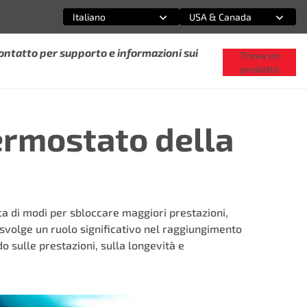
Italiano
USA & Canada
Seleziona un'opzione
Seleziona un'opzione
ontatto per supporto e informazioni sui
Trova un
prodotto
ermostato della
ca di modi per sbloccare maggiori prestazioni,
svolge un ruolo significativo nel raggiungimento
 sulle prestazioni, sulla longevità e