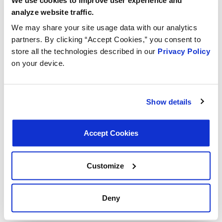
analyze website traffic.
We may share your site usage data with our analytics
partners. By clicking “Accept Cookies,” you consent to
store all the technologies described in our
Privacy Policy
on your device.
Show details
Accept Cookies
Customize
Deny
Per MotoRad e altri operatori del settore, il Nexus Event
è servito da faro di ispirazione e collaborazione,