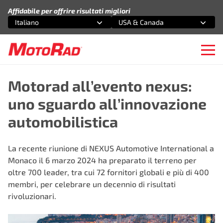
Vai al contenuto
Affidabile per offrire risultati migliori
Italiano
USA & Canada
Seleziona un'opzione
Seleziona un'opzione
Ope
Motorad all’evento nexus:
uno sguardo all’innovazione
automobilistica
La recente riunione di
NEXUS Automotive International
a
Monaco il 6 marzo 2024 ha preparato il terreno per
oltre 700 leader, tra cui 72 fornitori globali e più di 400
membri, per celebrare un decennio di risultati
rivoluzionari.