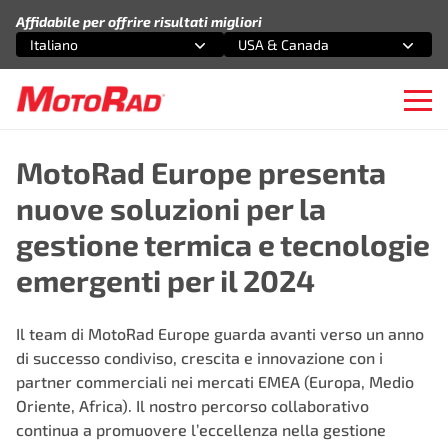
Vai al contenuto
Affidabile per offrire risultati migliori
Italiano
USA & Canada
Seleziona un'opzione
Seleziona un'opzione
Ope
MotoRad Europe presenta
nuove soluzioni per la
gestione termica e tecnologie
emergenti per il 2024
Il team di MotoRad Europe guarda avanti verso un anno
di successo condiviso, crescita e innovazione con i
partner commerciali nei mercati EMEA (Europa, Medio
Oriente, Africa). Il nostro percorso collaborativo
continua a promuovere l’eccellenza nella gestione