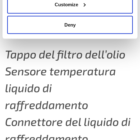
Customize
LANCIO DI NUOVE CATEGORIE!
Deny
Siamo lieti di annunciare che lanceremo nuove categorie
nel 2024:
Tappo del filtro dell’olio
Sensore
temperatura
liquido di
raffreddamento
Connettore del liquido di
raffreddamento