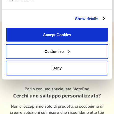
l’eccellenza la rendono un partner affidabile per i clienti
di tutto il mondo.
Show details
Hai bisogno di aiuto per trovare il
Accept Cookies
prodotto giusto?
Customize
Il nostro team dedicato è qui per guidarti nella
giusta direzione. Clicca qui sotto e facci sapere
come possiamo aiutarti a trovare il prodotto ideale
Deny
per le tue esigenze. Il tuo viaggio per vivere meglio
inizia qui.
Parla con uno specialista MotoRad
Cerchi uno sviluppo personalizzato?
Non ci occupiamo solo di prodotti; ci occupiamo di
creare soluzioni su misura che rispondano alle tue