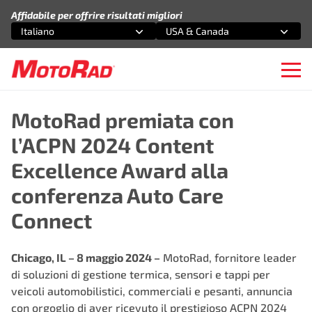
Vai al contenuto
Affidabile per offrire risultati migliori
Italiano
USA & Canada
Seleziona un'opzione
Seleziona un'opzione
Ope
MotoRad premiata con
l’ACPN 2024 Content
Excellence Award alla
conferenza Auto Care
Connect
Chicago, IL – 8 maggio 2024 –
MotoRad, fornitore leader
di soluzioni di gestione termica, sensori e tappi per
veicoli automobilistici, commerciali e pesanti, annuncia
con orgoglio di aver ricevuto il prestigioso
ACPN 2024