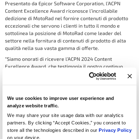
Presentato da Epicor Software Corporation, l’ACPN
Content Excellence Award riconosce l’incrollabile
dedizione di MotoRad nel fornire contenuti di prodotto
eccezionali che servono i clienti in tutto il mondo e
sottolinea la posizione di MotoRad come leader del
settore nella fornitura di contenuti di prodotto di alta
qualità nella sua vasta gamma di offerte.
“Siamo onorati di ricevere l’ACPN 2024 Content
Excellence Award, che testimonia il nostro continuo
impegno a fornire contenuti di prodotto superiori ai
nostri stimati clienti”, ha affermato Todd Machan, Sr.
Catalog Manager di MotoRad. “Questo riconoscimento
rafforza la nostra dedizione all’eccellenza e al servizio
We use cookies to improve user experience and
con i nostri partner commerciali.”
analyze website traffic.
MotoRad rimane impegnata a guidare la copertura, il
We may share your site usage data with our analytics
servizio e l’innovazione, continuando a stabilire nuovi
partners. By clicking “Accept Cookies,” you consent to
standard nel settore automobilistico. La gamma
store all the technologies described in our
Privacy Policy
completa di prodotti dell’azienda e l’impegno per
on your device.