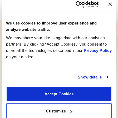
Ultastat: dove l’innovazione incontra l’eccellenza
automobilistica.
We use cookies to improve user experience and
analyze website traffic.
Hai bisogno di aiuto per trovare il
We may share your site usage data with our analytics
prodotto giusto?
partners. By clicking “Accept Cookies,” you consent to
store all the technologies described in our
Privacy Policy
Il nostro team dedicato è qui per guidarti nella
on your device.
giusta direzione. Clicca qui sotto e facci sapere
come possiamo aiutarti a trovare il prodotto ideale
per le tue esigenze. Il tuo viaggio per vivere meglio
inizia qui.
Show details
Parla con uno specialista MotoRad
Accept Cookies
Cerchi uno sviluppo personalizzato?
Non ci occupiamo solo di prodotti; ci occupiamo di
Customize
creare soluzioni su misura che rispondano alle tue