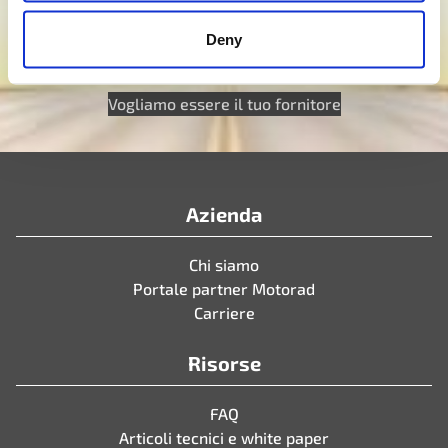
esigenze. Sei pronto a dare vita al tuo nuovo
progetto? Clicca qui sotto e intraprendiamo insieme
Deny
il viaggio dello sviluppo di prodotti personalizzati.
Vogliamo essere il tuo fornitore
Azienda
Chi siamo
Portale partner Motorad
Carriere
Risorse
FAQ
Articoli tecnici e white paper