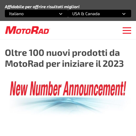
Vai al contenuto
Affidabile per offrire risultati migliori
Italiano
USA & Canada
Seleziona un'opzione
Seleziona un'opzione
Ope
Oltre 100 nuovi prodotti da
MotoRad per iniziare il 2023