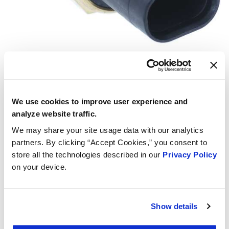
1TS1493
VIO:
2.207.881 (US)
We use cookies to improve user experience and
221.656 (CA)
analyze website traffic.
Gruppi termostato
We may share your site usage data with our analytics
6 NUOVI
partners. By clicking “Accept Cookies,” you consent to
store all the technologies described in our
Privacy Policy
on your device.
Show details