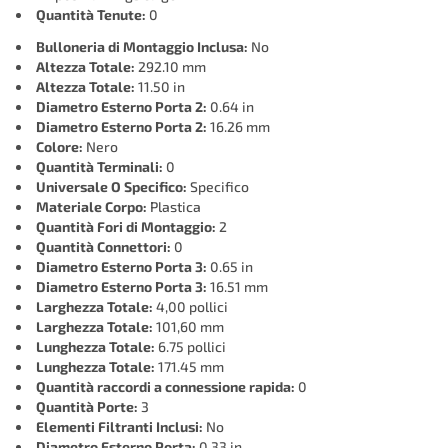
Quantità Tenute:
0
Bulloneria di Montaggio Inclusa:
No
Altezza Totale:
292.10 mm
Altezza Totale:
11.50 in
Diametro Esterno Porta 2:
0.64 in
Diametro Esterno Porta 2:
16.26 mm
Colore:
Nero
Quantità Terminali:
0
Universale O Specifico:
Specifico
Materiale Corpo:
Plastica
Quantità Fori di Montaggio:
2
Quantità Connettori:
0
Diametro Esterno Porta 3:
0.65 in
Diametro Esterno Porta 3:
16.51 mm
Larghezza Totale:
4,00 pollici
Larghezza Totale:
101,60 mm
Lunghezza Totale:
6.75 pollici
Lunghezza Totale:
171.45 mm
Quantità raccordi a connessione rapida:
0
Quantità Porte:
3
Elementi Filtranti Inclusi:
No
Diametro Esterno Porta:
0.33 in