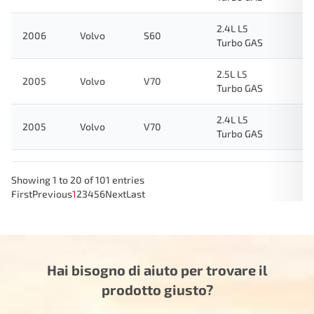
2.4L L5
2006
Volvo
S60
Turbo GAS
2.5L L5
2005
Volvo
V70
Turbo GAS
2.4L L5
2005
Volvo
V70
Turbo GAS
Showing 1 to 20 of 101 entries
First
Previous
1
2
3
4
5
6
Next
Last
Hai bisogno di aiuto per trovare il
prodotto giusto?