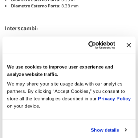
Diametro Esterno Porta:
8.38 mm
Interscambi:
ADVANCE CPN2352
DURALAST VC4462
MOTORAD CAPS - EVAP EVP0656
MOTORAD EVP0656
SMP (STANDARD MOTOR PRODUCTS) CP3458
We use cookies to improve user experience and
VOLVO 30684417
WVE 4B1539
analyze website traffic.
We may share your site usage data with our analytics
partners. By clicking “Accept Cookies,” you consent to
Applicazioni:
store all the technologies described in our
Privacy Policy
on your device.
Search:
Show details
Anno
Marca
Modello
Cilindrata
Not