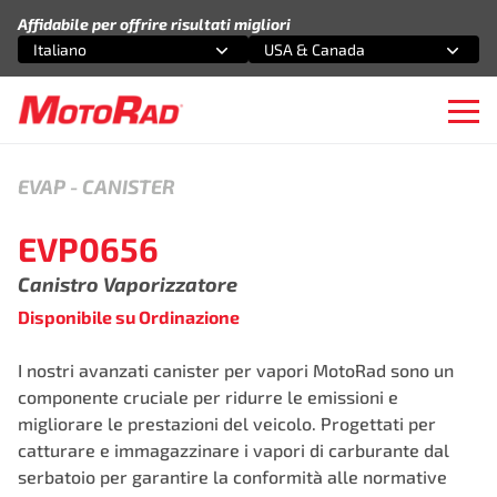
Vai al contenuto
Affidabile per offrire risultati migliori
Italiano
USA & Canada
Seleziona un'opzione
Seleziona un'opzione
Ope
EVAP
-
CANISTER
EVP0656
Canistro Vaporizzatore
Disponibile su Ordinazione
I nostri avanzati canister per vapori MotoRad sono un
componente cruciale per ridurre le emissioni e
migliorare le prestazioni del veicolo. Progettati per
catturare e immagazzinare i vapori di carburante dal
serbatoio per garantire la conformità alle normative