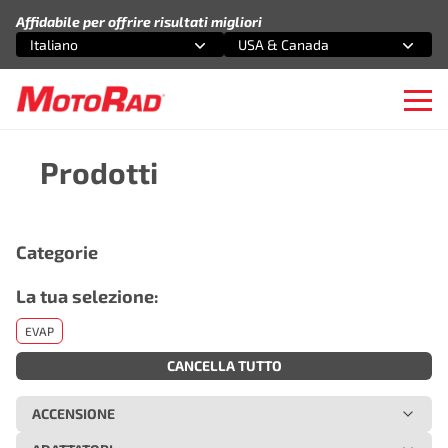
Vai al contenuto
Affidabile per offrire risultati migliori
Italiano
USA & Canada
Seleziona un'opzione
Seleziona un'opzione
Ope
Prodotti
Categorie
La tua selezione:
EVAP
CANCELLA TUTTO
ACCENSIONE