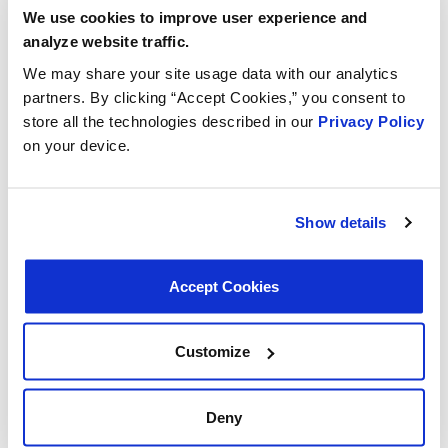
We use cookies to improve user experience and
analyze website traffic.
We may share your site usage data with our analytics
partners. By clicking “Accept Cookies,” you consent to
store all the technologies described in our
Privacy Policy
on your device.
Show details
Accept Cookies
SKU #EVP0010
Elettrovalvola di Sfiato
Customize
Elettrovalvola di Sfiato del Recupero Vapori Carburante
Deny
LEGGI DI PIÙ