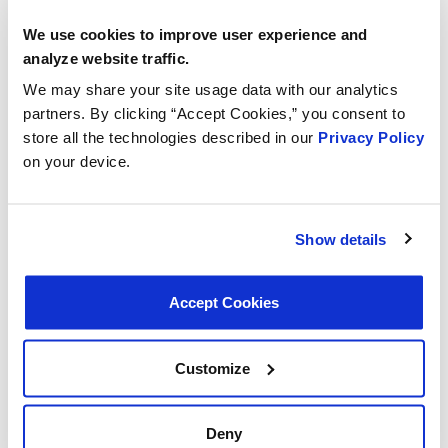
Quantità Tenute:
0
We use cookies to improve user experience and
Quantità porte:
2
analyze website traffic.
Quantità raccordi a connessione rapida:
0
Larghezza Complessiva:
4.50 in
We may share your site usage data with our analytics
Larghezza Totale:
114.30 mm
partners. By clicking “Accept Cookies,” you consent to
Elementi Filtranti Inclusi:
No
store all the technologies described in our
Privacy Policy
Diametro Esterno Orifizio:
0,43 pollici
on your device.
Diametro Esterno Orifizio:
10,92 mm
Quantità Terminali:
0
Lunghezza Totale:
7.25 in
Lunghezza Totale:
184.15 mm
Show details
Bulloneria di Montaggio Inclusa:
No
Diametro Esterno Porta 2:
0,66 in
Diametro Esterno Porta 2:
16,76 mm
Accept Cookies
Altezza Totale:
304.80 mm
Altezza Totale:
12.00 in
Colore:
Nero
Materiale Corpo:
Plastica
Customize
Universale O Specifico:
Specifico
Quantità Connettori:
0
Quantità Fori di Montaggio:
1
Deny