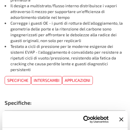
Il design a multistrato/flusso interno distribuisce i vapori
attraverso il mezzo per supportare un'efficienza di
adsorbimento stabile nel tempo
Corregge i guasti OE - i punti di rottura dell'alloggiamento, la
geometria delle porte e la ritenzione del carbone sono
ingegnerizzati per affrontare le debolezze alla radice dei
guasti originali, non solo per replicarli
Testato a cicli di pressione per le moderne esigenze dei
sistemi EVAP - l'alloggiamento è convalidato per resistere a
ripetuti cicli di vuoto/pressione, resistendo alla fatica da
cracking che causa perdite lente e guasti diagnostici
persistenti
SPECIFICHE
INTERSCAMBI
APPLICAZIONI
Specifiche:
Quantità Porte Tubo Flessibile:
0
Prop 65:
ATTENZIONE: Cancro e Danni Riproduttivi -
www.p65warnings.ca.gov