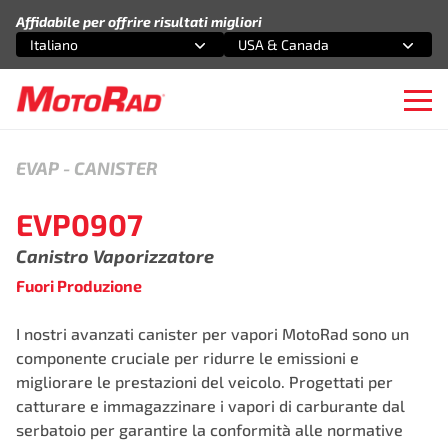
Vai al contenuto
Affidabile per offrire risultati migliori
Italiano
USA & Canada
Seleziona un'opzione
Seleziona un'opzione
Ope
EVAP
-
CANISTER
EVP0907
Canistro Vaporizzatore
Fuori Produzione
I nostri avanzati canister per vapori MotoRad sono un
componente cruciale per ridurre le emissioni e
migliorare le prestazioni del veicolo. Progettati per
catturare e immagazzinare i vapori di carburante dal
serbatoio per garantire la conformità alle normative