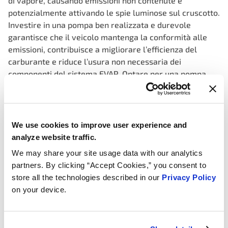
di vapore, causando emissioni non contenute e
potenzialmente attivando le spie luminose sul cruscotto.
Investire in una pompa ben realizzata e durevole
garantisce che il veicolo mantenga la conformità alle
emissioni, contribuisce a migliorare l’efficienza del
carburante e riduce l’usura non necessaria dei
componenti del sistema EVAP. Optare per una pompa
sostitutiva premium supporta la protezione ambientale,
ottimizza la funzionalità del sistema e mantiene il
veicolo in perfetto funzionamento.
We use cookies to improve user experience and
Consistent, precise vacuum, ensuring accurate
analyze website traffic.
identification of leaks for enhanced vehicle
We may share your site usage data with our analytics
performance, fewer false fails
partners. By clicking “Accept Cookies,” you consent to
Stable monitor feedback using integrated sensors that
store all the technologies described in our
Privacy Policy
continuously monitor pressure levels, allowing for
on your device.
immediate detection of any leaks or malfunctions
Pump output validated to OEM pressure specification on
every unit to hit precise pressure threshold required to