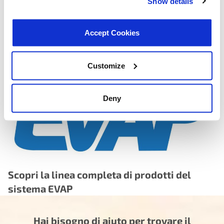
Show details
trigger leak detection switch accurately
Cycle life tested beyond OEM service intervals — motor
Accept Cookies
and diaphragm assembly validated to exceed original
equipment durability expectations, reducing the risk of
premature re-failure
Customize
Deny
Scopri la linea completa di prodotti del
sistema EVAP
Hai bisogno di aiuto per trovare il