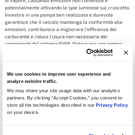
di vapore, causando emissioni non contenute e
potenzialmente attivando le spie luminose sul cruscotto.
Investire in una pompa ben realizzata e durevole
garantisce che il veicolo mantenga la conformità alle
emissioni, contribuisce a migliorare l’efficienza del
carburante e riduce l’usura non necessaria dei
componenti del sistema EVAP. Optare per una pompa
sostitutiva premium supporta la protezione ambientale,
ottimizza la funzionalità del sistema e mantiene il
veicolo in perfetto funzionamento.
We use cookies to improve user experience and
Consistent, precise vacuum, ensuring accurate
analyze website traffic.
identification of leaks for enhanced vehicle
We may share your site usage data with our analytics
performance, fewer false fails
partners. By clicking “Accept Cookies,” you consent to
Stable monitor feedback using integrated sensors that
store all the technologies described in our
Privacy Policy
continuously monitor pressure levels, allowing for
on your device.
immediate detection of any leaks or malfunctions
Pump output validated to OEM pressure specification on
every unit to hit precise pressure threshold required to