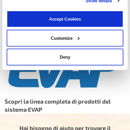
Show details
trigger leak detection switch accurately
Cycle life tested beyond OEM service intervals — motor
Accept Cookies
and diaphragm assembly validated to exceed original
equipment durability expectations, reducing the risk of
premature re-failure
Customize
Deny
Scopri la linea completa di prodotti del
sistema EVAP
Hai bisogno di aiuto per trovare il