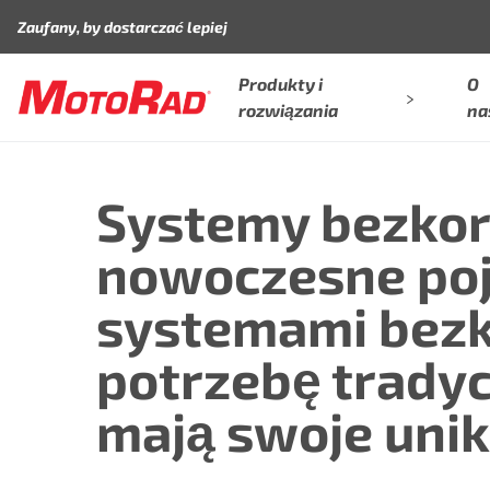
Przejdź do treści
Zaufany, by dostarczać lepiej
Produkty i
O
rozwiązania
na
Systemy bezkor
nowoczesne poj
systemami bezk
potrzebę tradyc
mają swoje unik