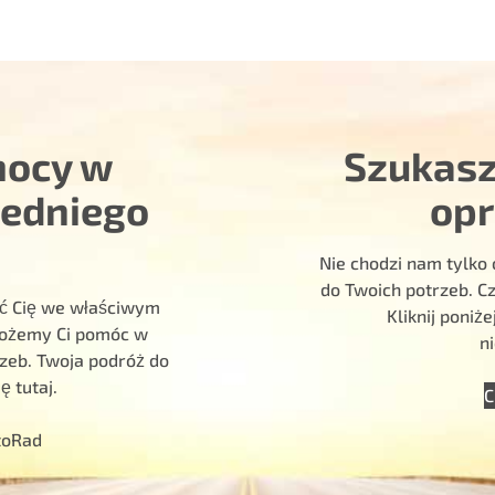
mocy w
Szukasz
iedniego
op
Nie chodzi nam tylko
do Twoich potrzeb. C
ić Cię we właściwym
Kliknij poni
k możemy Ci pomóc w
n
rzeb. Twoja podróż do
 tutaj.
C
toRad