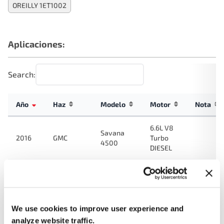
OREILLY 1ET1002
Aplicaciones:
Search:
Año
Haz
Modelo
Motor
Nota
6.6L V8
Savana
2016
GMC
Turbo
4500
DIESEL
6.6L V8
Savana
2015
GMC
Turbo
4500
DIESEL
We use cookies to improve user experience and
6.6L V8
Express
analyze website traffic.
2015
Chevrolet
Turbo