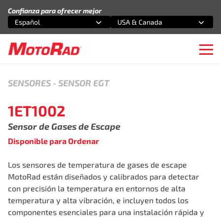
Saltar al contenido
Confianza para ofrecer mejor
Español
USA & Canada
Selecciona una opción
Selecciona una opción
Ope
SENSORES
-
SENSOR EGT
1ET1002
Sensor de Gases de Escape
Disponible para Ordenar
Los sensores de temperatura de gases de escape
MotoRad están diseñados y calibrados para detectar
con precisión la temperatura en entornos de alta
temperatura y alta vibración, e incluyen todos los
componentes esenciales para una instalación rápida y