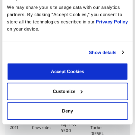
4500
DIESEL
We may share your site usage data with our analytics
partners. By clicking “Accept Cookies,” you consent to
6.6L V8
store all the technologies described in our
Privacy Policy
Savana
2014
GMC
Turbo
4500
on your device.
DIESEL
6.6L V8
Savana
2013
GMC
Turbo
Show details
4500
DIESEL
6.6L V8
Accept Cookies
Express
2013
Chevrolet
Turbo
4500
DIESEL
Customize
6.6L V8
Express
2012
Chevrolet
Turbo
4500
DIESEL
Deny
6.6L V8
Express
2011
Chevrolet
Turbo
4500
DIESEL