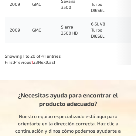
Savana
2009
GMC
Turbo
3500
DIESEL
6.6L V8
Sierra
2009
GMC
Turbo
3500 HD
DIESEL
Showing 1 to 20 of 41 entries
First
Previous
1
2
3
Next
Last
¿Necesitas ayuda para encontrar el
producto adecuado?
Nuestro equipo especializado está aquí para
orientarte en la dirección correcta. Haz clic a
continuación y dinos cómo podemos ayudarte a