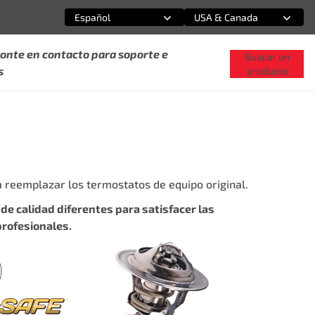
Español
USA & Canada
Selecciona una opción
Selecciona una opción
onte en contacto para soporte e
Buscar un
s
producto
reemplazar los termostatos de equipo original.
e calidad diferentes para satisfacer las
rofesionales.