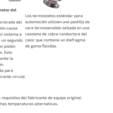
motor del
Los termostatos estándar para
automoción utilizan una pastilla de
eriorada del
cera termosensible sellada en una
ción causa
cazoleta de cobre conductora del
el sistema a
calor que contiene un diafragma
e un segundo
de goma flexible.
un pistón
n. Esto
ente la
ón
ta para
erante circule
 requisitos del fabricante de equipo original.
has temperaturas alternativas.