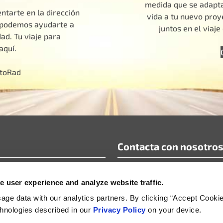
medida que se adapta
ntarte en la dirección
vida a tu nuevo pro
o podemos ayudarte a
juntos en el viaj
ad. Tu viaje para
aquí.
otoRad
Contacta con nosotro
ecuentes
info@motoradusa.com
 user experience and analyze website traffic.
cnicos y documentos técnicos
+1-888-262-4153
omunicados de prensa
ge data with our analytics partners. By clicking “Accept Cooki
echnologies described in our
Privacy Policy
on your device.