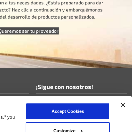
n a tus necesidades. ¿Estás preparado para dar
yecto? Haz clic a continuación y embarquémonos
e del desarrollo de productos personalizados.
Queremos ser tu proveedor
s
¡Sigue con nosotros!
¡Suscríbete a nuestras noticias!
Accept Cookies
es,” you
Customize