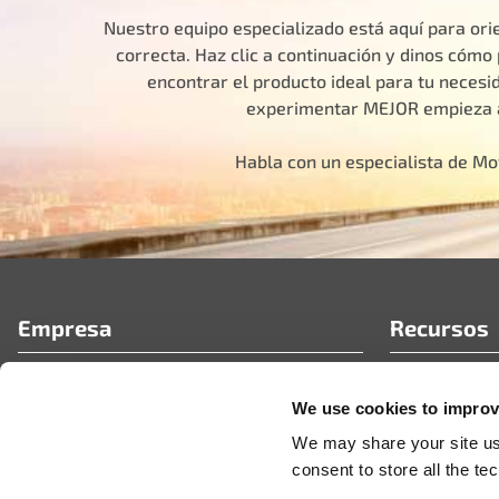
Nuestro equipo especializado está aquí para orie
correcta. Haz clic a continuación y dinos cóm
encontrar el producto ideal para tu necesid
experimentar MEJOR empieza 
Habla con un especialista de M
Empresa
Recursos
Quiénes somos
Preguntas fr
We use cookies to improve
Portal de socios de MotoRad
Artículos té
Carreras
Noticias y c
We may share your site usa
Vídeos
consent to store all the t