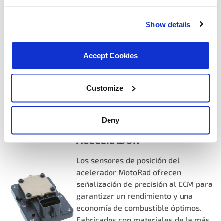
garantizar una gestión adecuada del
sistema de inyección de combustible
Show details
de tu vehículo, el encendido y la
distribución variable de válvulas, el
cambio de marchas de la transmisión
Accept Cookies
y mucho más.
Customize
Más información
Deny
SENSORES DE POSICIÓN DEL
ACELERADOR
Los sensores de posición del
acelerador MotoRad ofrecen
señalización de precisión al ECM para
garantizar un rendimiento y una
economía de combustible óptimos.
Fabricados con materiales de la más