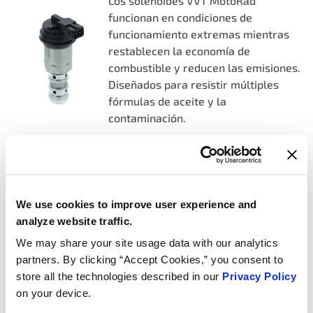
Los solenoides VVT MotoRad
funcionan en condiciones de
funcionamiento extremas mientras
restablecen la economía de
combustible y reducen las emisiones.
Diseñados para resistir múltiples
fórmulas de aceite y la
contaminación.
Más información
SENSORES/EMISORES DE
We use cookies to improve user experience and
TEMPERATURA DEL
analyze website traffic.
REFRIGERANTE
We may share your site usage data with our analytics
partners. By clicking “Accept Cookies,” you consent to
Los sensores de temperatura del
store all the technologies described in our
Privacy Policy
refrigerante MotoRad proporcionan
on your device.
datos precisos al PCM para