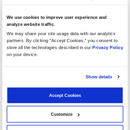
¿Qué tipos de productos automotrices fabrica
MotoRad?
We use cookies to improve user experience and
analyze website traffic.
Nuestra gama de productos incluye termostatos,
We may share your site usage data with our analytics
tapones de radiador, tapones de combustible y
partners. By clicking “Accept Cookies,” you consent to
componentes automotrices relacionados que
store all the technologies described in our
Privacy Policy
desempeñan un papel crucial en el mantenimiento de la
on your device.
eficiencia y el rendimiento de los vehículos.
Haga clic aquí para ver nuestra línea completa de
Show details
productos
Accept Cookies
¿Quiénes son los principales clientes de
MotoRad?
Customize
Nuestros principales clientes son fabricantes de