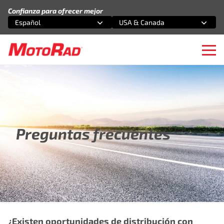
Saltar al contenido
Confianza para ofrecer mejor
Español
USA & Canada
Selecciona una opción
Selecciona una opción
Ope
Preguntas frecuentes
¿Existen oportunidades de distribución con