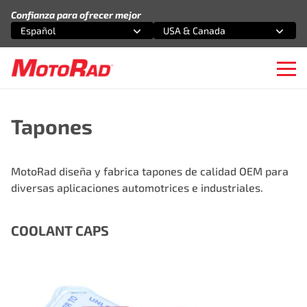
Saltar al contenido
Confianza para ofrecer mejor
Español
USA & Canada
Selecciona una opción
Selecciona una opción
Ope
Tapones
MotoRad diseña y fabrica tapones de calidad OEM para
diversas aplicaciones automotrices e industriales.
COOLANT CAPS