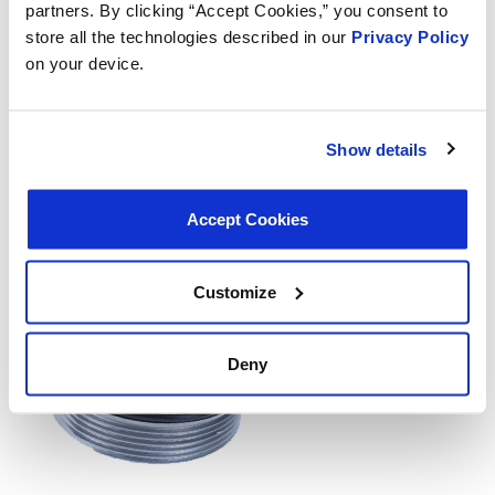
partners. By clicking “Accept Cookies,” you consent to
store all the technologies described in our
Privacy Policy
on your device.
Los tapones de aceite se utilizan principalmente para
sellar el depósito de aceite. A menudo incluyen filtros,
que deben reemplazarse varias veces durante la vida
útil del vehículo, para la ventilación del cárter.
Show details
OIL FILTER CAPS
Accept Cookies
Customize
Deny