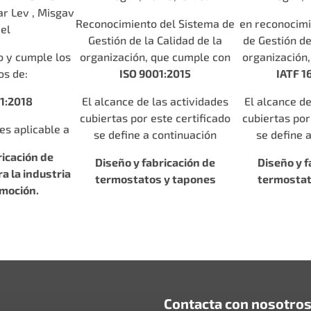
ar Lev , Misgav
Reconocimiento del Sistema de
en reconocimi
ael
Gestión de la Calidad de la
de Gestión de
o y cumple los
organización, que cumple con
organización
os de:
ISO 9001:2015
IATF 1
1:2018
El alcance de las actividades
El alcance de
cubiertas por este certificado
cubiertas por
 es aplicable a
se define a continuación
se define 
ricación de
Diseño y fabricación de
Diseño y f
a la industria
termostatos y tapones
termostat
omoción.
Contacta con nosotro