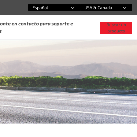
Español
USA & Canada
Selecciona una opción
Selecciona una opción
onte en contacto para soporte e
Buscar un
s
producto