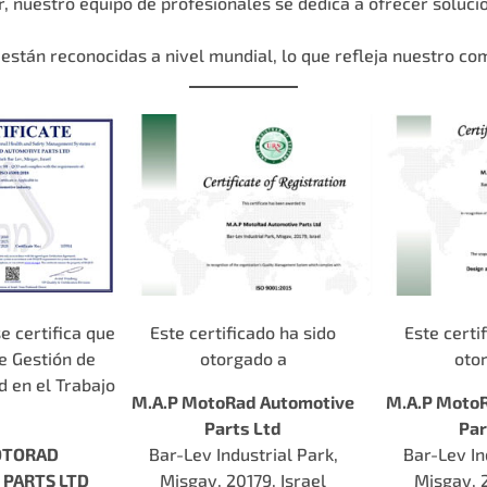
r, nuestro equipo de profesionales se dedica a ofrecer soluc
están reconocidas a nivel mundial, lo que refleja nuestro co
e certifica que
Este certificado ha sido
Este certi
e Gestión de
otorgado a
oto
d en el Trabajo
M.A.P MotoRad Automotive
M.A.P Moto
Parts Ltd
Par
OTORAD
Bar-Lev Industrial Park,
Bar-Lev In
PARTS LTD
Misgav, 20179, Israel
Misgav, 2