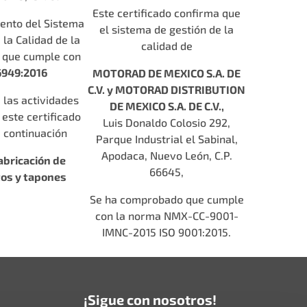
Este certificado confirma que
ento del Sistema
el sistema de gestión de la
 la Calidad de la
calidad de
, que cumple con
6949:2016
MOTORAD DE MEXICO S.A. DE
C.V. y MOTORAD DISTRIBUTION
 las actividades
DE MEXICO S.A. DE C.V.,
 este certificado
Luis Donaldo Colosio 292,
a continuación
Parque Industrial el Sabinal,
Apodaca, Nuevo León, C.P.
abricación de
66645,
os y tapones
Se ha comprobado que cumple
con la norma NMX-CC-9001-
IMNC-2015 ISO 9001:2015.
s
¡Sigue con nosotros!