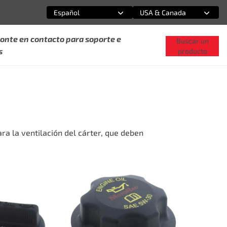
Español
USA & Canada
Selecciona una opción
Selecciona una opción
onte en contacto para soporte e
Buscar un
s
producto
ara la ventilación del cárter, que deben