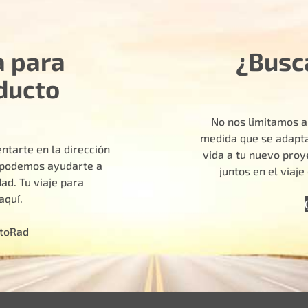
a para
¿Busc
ducto
No nos limitamos a
medida que se adapta
ntarte en la dirección
vida a tu nuevo pro
o podemos ayudarte a
juntos en el viaj
ad. Tu viaje para
aquí.
otoRad