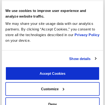
ARTÍCULOS TÉCNICOS Y DOCUMENTOS TÉCNICOS,
TERMOSTATOS, VÍDEOS
We use cookies to improve user experience and
MotoRad UltraStat – descripción
analyze website traffic.
general en vídeo
We may share your site usage data with our analytics
El termostato automotriz Motorad Ultastat es un
partners. By clicking “Accept Cookies,” you consent to
pináculo de la ingeniería de precisión para el
store all the technologies described in our
Privacy Policy
rendimiento óptimo de su vehículo. [...]
on your device.
LEER MÁS
Show details
Accept Cookies
Customize
Deny