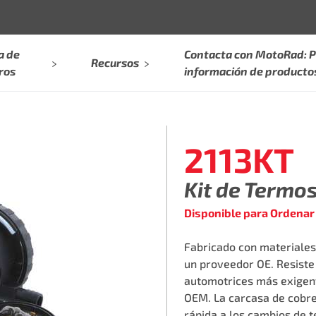
a de
Contacta con MotoRad: P
Recursos
ros
información de producto
2113KT
Kit de Termo
Disponible para Ordenar
Fabricado con materiales
un proveedor OE. Resiste 
automotrices más exigent
OEM. La carcasa de cobr
rápida a los cambios de 