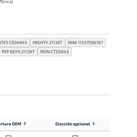
Tórica)
ATES CO34945
MIGHTY 2113KT
MINI 11537596787
PEP BOYS 2113KT
REIN CTZ0043
ertura OEM
Elección opcional