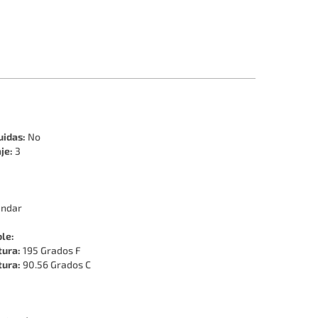
uidas:
No
je:
3
ándar
ble:
tura:
195 Grados F
tura:
90.56 Grados C