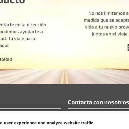
No nos limitamos a
medida que se adapta
ntarte en la dirección
vida a tu nuevo pro
o podemos ayudarte a
juntos en el viaj
ad. Tu viaje para
aquí.
otoRad
Contacta con nosotro
ecuentes
info@motoradusa.com
 user experience and analyze website traffic.
cnicos y documentos técnicos
+1-888-262-4153