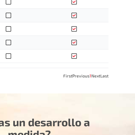
First
Previous
1
Next
Last
as un desarrollo a
medida?