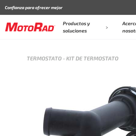
Saltar al contenido
Confianza para ofrecer mejor
Productos y
Acerc
soluciones
nosot
TERMOSTATO
-
KIT DE TERMOSTATO