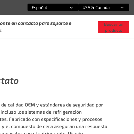
Español
USA & Canada
Selecciona una opción
Selecciona una opción
onte en contacto para soporte e
Buscar un
s
producto
stato
 de calidad OEM y estándares de seguridad por
incluso los sistemas de refrigeración
es. Fabricado con especificaciones y procesos
e y el compuesto de cera aseguran una respuesta
temperatura en el refrigerante. Diseño