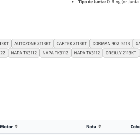
Tipo de Junta:
O-Ring (or Junta 
13KT
AUTOZONE 2113KT
CARTEK 2113KT
DORMAN 902-5113
G
022
NAPA TK3112
NAPA TK3112
NAPA TK3112
OREILLY 2113KT
Motor
Nota
Cob