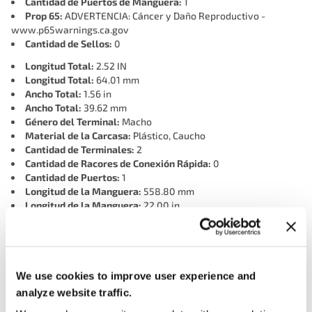
Cantidad de Puertos de Manguera:
1
Prop 65:
ADVERTENCIA: Cáncer y Daño Reproductivo -
www.p65warnings.ca.gov
Cantidad de Sellos:
0
Longitud Total:
2.52 IN
Longitud Total:
64.01 mm
Ancho Total:
1.56 in
Ancho Total:
39.62 mm
Género del Terminal:
Macho
Material de la Carcasa:
Plástico, Caucho
Cantidad de Terminales:
2
Cantidad de Racores de Conexión Rápida:
0
Cantidad de Puertos:
1
Longitud de la Manguera:
558.80 mm
Longitud de la Manguera:
22.00 in
Género del Conector:
Hembra
Cantidad de Conectores:
1
Ajuste Universal o Específico:
Específico
Tipo de Terminal:
Lámina
Cantidad de Orificios de Montaje:
0
We use cookies to improve user experience and
Forma del Conector:
Rectangular
analyze website traffic.
Diámetro Interior de Manguera Conectora:
0.31 in