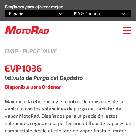
Saltar al contenido
Confianza para ofrecer mejor
Español
USA & Canada
Selecciona una opción
Selecciona una opción
Ope
EVAP
-
PURGE VALVE
EVP1036
Válvula de Purga del Depósito
Disponible para Ordenar
Maximice la eficiencia y el control de emisiones de su
vehículo con los solenoides de purga del cánister de
vapor MotoRad. Diseñados para la precisión, estos
solenoides regulan a la perfección el flujo de vapores de
combustible desde el cánister de vapor hasta el motor