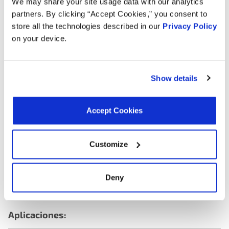
We may share your site usage data with our analytics
Diámetro Interior de Manguera Conectora:
7.87 mm
Diámetro Exterior del Puerto 1:
0.31 in
partners. By clicking “Accept Cookies,” you consent to
Diámetro Exterior del Puerto 1:
7.87 mm
store all the technologies described in our
Privacy Policy
Herramientas de Montaje Incluidas:
No
on your device.
Altura Total:
4.16 in
Altura Total:
105.66 mm
Color:
Negro, Azul
Show details
Intercambiadores:
Accept Cookies
ADVANCE CPN2502
IMPORT DIRECT IGNITION 42-01046
Customize
MERCEDES-BENZ 4634700193
MOTORAD CAPS - EVAP EVP1036
MOTORAD EVP1036
SMP (STANDARD MOTOR PRODUCTS) CP947
WVE 2M1553
Deny
Aplicaciones: