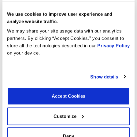
Herramientas de Montaje Incluidas:
No
Diámetro Exterior de Entrada:
52.52 mm
We use cookies to improve user experience and
Diámetro Exterior de Entrada:
2.0677 in
Cantidad de Terminales:
0
analyze website traffic.
Junta o Sello Requerido:
Sí
We may share your site usage data with our analytics
Diámetro Interior de Entrada:
40.50 mm
partners. By clicking “Accept Cookies,” you consent to
Diámetro Interior de Entrada:
1.5945 in
Cantidad de Entradas:
1
store all the technologies described in our
Privacy Policy
on your device.
Intercambiadores:
Show details
CARTEK MRD108
MOTORAD MRD108
Accept Cookies
Aplicaciones:
Customize
Search:
Deny