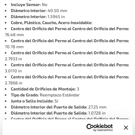
Incluye Sensor:
No
Diámetro Interior:
40.50 mm
Diámetro Interior:
1.5945 in
Cobre, Plástico, Caucho, Acero Inoxidable:
Centro del Orificio del Perno al Centro del Orificio del Perno:
76.48 mm
Centro del Orificio del Perno al Centro del Orificio del Perno:
70.78 mm
Centro del Orificio del Perno al Centro del Orificio del Perno:
2.7933 in
Centro del Orificio del Perno al Centro del Orificio del Perno:
3.0110 in
Centro del Orificio del Perno al Centro del Orificio del Perno:
2.7866 in
Cantidad de Orificios de Montaje:
3
Tipo de Grado:
Reemplazo Estándar
Junta o Sello Incluido:
Sí
Diámetro Interior del Puerto de Salida:
27.25 mm
Diámetro Interior del Puerto de Salida:
1.0728 in
Centro del Orificio del Perno al Centro del Orificio del Perno:
70.95 mm
Controlado por MAP:
No