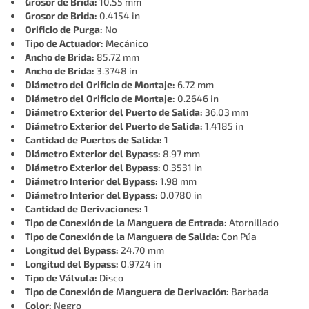
Grosor de Brida:
10.55 mm
Grosor de Brida:
0.4154 in
Orificio de Purga:
No
Tipo de Actuador:
Mecánico
Ancho de Brida:
85.72 mm
Ancho de Brida:
3.3748 in
Diámetro del Orificio de Montaje:
6.72 mm
Diámetro del Orificio de Montaje:
0.2646 in
Diámetro Exterior del Puerto de Salida:
36.03 mm
Diámetro Exterior del Puerto de Salida:
1.4185 in
Cantidad de Puertos de Salida:
1
Diámetro Exterior del Bypass:
8.97 mm
Diámetro Exterior del Bypass:
0.3531 in
Diámetro Interior del Bypass:
1.98 mm
Diámetro Interior del Bypass:
0.0780 in
Cantidad de Derivaciones:
1
Tipo de Conexión de la Manguera de Entrada:
Atornillado
Tipo de Conexión de la Manguera de Salida:
Con Púa
Longitud del Bypass:
24.70 mm
Longitud del Bypass:
0.9724 in
Tipo de Válvula:
Disco
Tipo de Conexión de Manguera de Derivación:
Barbada
Color:
Negro