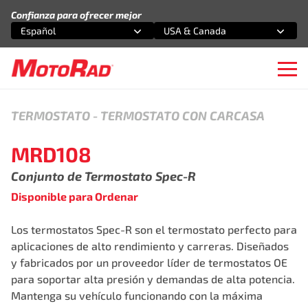
Saltar al contenido
Confianza para ofrecer mejor
Español
USA & Canada
Selecciona una opción
Selecciona una opción
Ope
TERMOSTATO
-
TERMOSTATO CON CARCASA
MRD108
Conjunto de Termostato Spec-R
Disponible para Ordenar
Los termostatos Spec-R️ son el termostato perfecto para
aplicaciones de alto rendimiento y carreras. Diseñados
y fabricados por un proveedor líder de termostatos OE
para soportar alta presión y demandas de alta potencia.
Mantenga su vehículo funcionando con la máxima