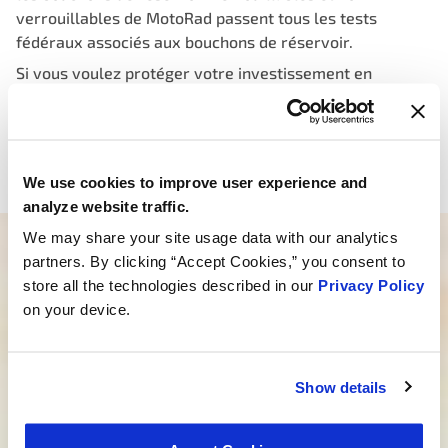
verrouillables de MotoRad passent tous les tests
fédéraux associés aux bouchons de réservoir.
Si vous voulez protéger votre investissement en
carburant, éliminer la possibilité d’évaporation du
carburant et avoir l’option d’un bouchon de réservoir
verrouillable ou non verrouillable, installez un nouveau
bouchon de réservoir verrouillable fourni par MotoRad.
We use cookies to improve user experience and
analyze website traffic.
We may share your site usage data with our analytics
Vous avez besoin d’aide pour trouver le
partners. By clicking “Accept Cookies,” you consent to
store all the technologies described in our
Privacy Policy
bon produit ?
on your device.
Notre équipe dévouée est là pour vous orienter
dans la bonne direction. Cliquez ci-dessous et dites-
nous comment nous pouvons vous aider à trouver
Show details
le produit idéal pour vos besoins. Votre voyage vers
une meilleure expérience commence ici.