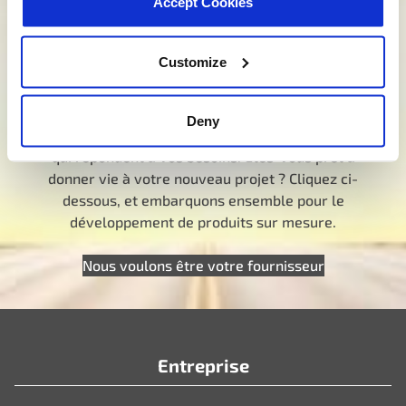
Accept Cookies
Parlez à un spécialiste MotoRad
Vous cherchez un développement sur
Customize
mesure ?
Nous ne nous contentons pas de proposer des
Deny
produits ; nous élaborons des solutions sur mesure
qui répondent à vos besoins. Êtes-vous prêt à
donner vie à votre nouveau projet ? Cliquez ci-
dessous, et embarquons ensemble pour le
développement de produits sur mesure.
Nous voulons être votre fournisseur
Entreprise