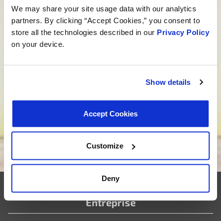
We may share your site usage data with our analytics
Parlez à un spécialiste MotoRad
partners. By clicking “Accept Cookies,” you consent to
Vous cherchez un développement sur
store all the technologies described in our
Privacy Policy
mesure ?
on your device.
Nous ne nous contentons pas de proposer des
produits ; nous élaborons des solutions sur mesure
Show details
qui répondent à vos besoins. Êtes-vous prêt à
donner vie à votre nouveau projet ? Cliquez ci-
dessous, et embarquons ensemble pour le
Accept Cookies
développement de produits sur mesure.
Customize
Nous voulons être votre fournisseur
Deny
Entreprise