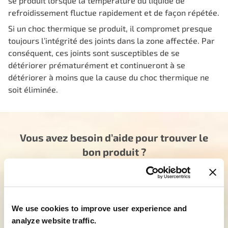
se produit lorsque la température du liquide de
refroidissement fluctue rapidement et de façon répétée.
Si un choc thermique se produit, il compromet presque
toujours l’intégrité des joints dans la zone affectée. Par
conséquent, ces joints sont susceptibles de se
détériorer prématurément et continueront à se
détériorer à moins que la cause du choc thermique ne
soit éliminée.
Vous avez besoin d’aide pour trouver le
bon produit ?
Notre équipe dévouée est là pour vous orienter
dans la bonne direction. Cliquez ci-dessous et dites-
nous comment nous pouvons vous aider à trouver
We use cookies to improve user experience and
le produit idéal pour vos besoins. Votre voyage vers
analyze website traffic.
une meilleure expérience commence ici.