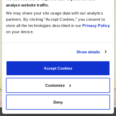
nous comment nous pouvons vous aider à trouver
analyze website traffic.
le produit idéal pour vos besoins. Votre voyage vers
We may share your site usage data with our analytics
une meilleure expérience commence ici.
partners. By clicking “Accept Cookies,” you consent to
store all the technologies described in our
Privacy Policy
Parlez à un spécialiste MotoRad
on your device.
Vous cherchez un développement sur
mesure ?
Nous ne nous contentons pas de proposer des
Show details
produits ; nous élaborons des solutions sur mesure
qui répondent à vos besoins. Êtes-vous prêt à
Accept Cookies
donner vie à votre nouveau projet ? Cliquez ci-
dessous, et embarquons ensemble pour le
développement de produits sur mesure.
Customize
Nous voulons être votre fournisseur
Deny