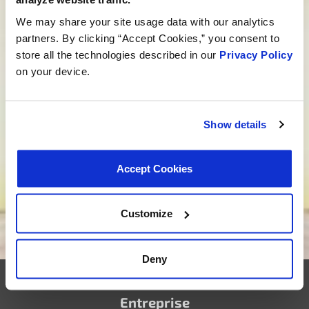
une meilleure expérience commence ici.
We may share your site usage data with our analytics
partners. By clicking “Accept Cookies,” you consent to
Parlez à un spécialiste MotoRad
store all the technologies described in our
Privacy Policy
Vous cherchez un développement sur
on your device.
mesure ?
Nous ne nous contentons pas de proposer des
Show details
produits ; nous élaborons des solutions sur mesure
qui répondent à vos besoins. Êtes-vous prêt à
donner vie à votre nouveau projet ? Cliquez ci-
Accept Cookies
dessous, et embarquons ensemble pour le
développement de produits sur mesure.
Customize
Nous voulons être votre fournisseur
Deny
Entreprise