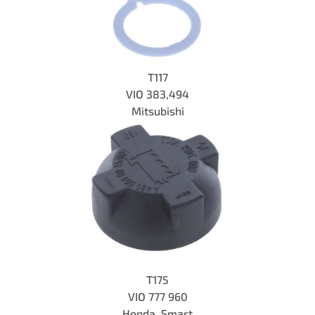
T117
VIO
383,494
Mitsubishi
T175
VIO 777 960
Honda, Smart