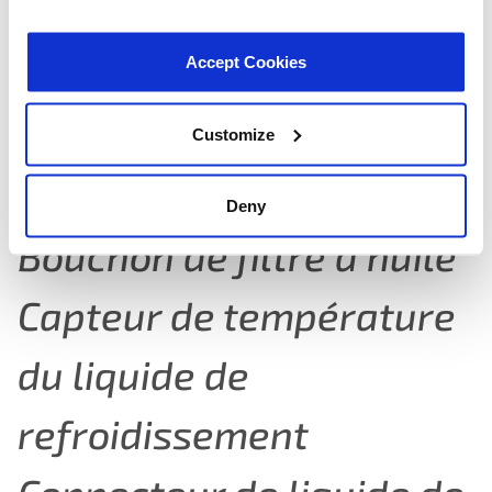
T108
VIO 1,070,318
Honda
Accept Cookies
LANCEMENT DE NOUVELLES CATÉGORIES !
Customize
Nous sommes heureux d’annoncer que nous lancerons
de nouvelles catégories en 2024 :
Deny
Bouchon de filtre à huile
Capteur de température
du liquide de
refroidissement