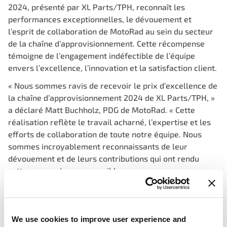
2024, présenté par XL Parts/TPH, reconnaît les
performances exceptionnelles, le dévouement et
l’esprit de collaboration de MotoRad au sein du secteur
de la chaîne d’approvisionnement. Cette récompense
témoigne de l’engagement indéfectible de l’équipe
envers l’excellence, l’innovation et la satisfaction client.
« Nous sommes ravis de recevoir le prix d’excellence de
la chaîne d’approvisionnement 2024 de XL Parts/TPH, »
a déclaré Matt Buchholz, PDG de MotoRad. « Cette
réalisation reflète le travail acharné, l’expertise et les
efforts de collaboration de toute notre équipe. Nous
sommes incroyablement reconnaissants de leur
dévouement et de leurs contributions qui ont rendu
cette reconnaissance possible. »
MotoRad attribue son succès à la poursuite incessante
de l’excellence, à l’attention portée aux détails et à
l’approche innovante de l’équipe en matière de gestion
We use cookies to improve user experience and
de la chaîne d’approvisionnement. Ce prix sert de