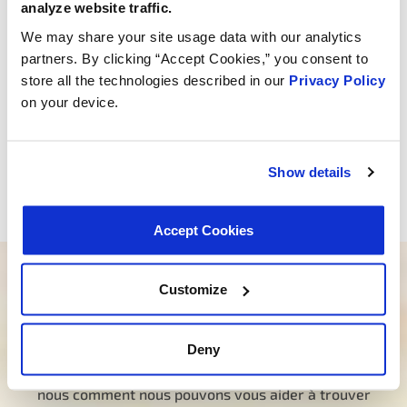
analyze website traffic.
motivation pour continuer à aller de l’avant, à repousser
We may share your site usage data with our analytics
les limites et à fournir des solutions à valeur ajoutée
partners. By clicking “Accept Cookies,” you consent to
aux clients.
store all the technologies described in our
Privacy Policy
« Nous adressons notre sincère gratitude à XL
on your device.
Parts/TPH pour cet honneur, » a ajouté Buchholz. « Alors
que nous célébrons cette réalisation, nous restons
déterminés à repousser les limites de l’excellence et à
Show details
fournir des solutions de chaîne d’approvisionnement
supérieures à nos précieux clients. »
Accept Cookies
Vous avez besoin d’aide pour trouver le
Customize
bon produit ?
Deny
Notre équipe dévouée est là pour vous orienter
dans la bonne direction. Cliquez ci-dessous et dites-
nous comment nous pouvons vous aider à trouver