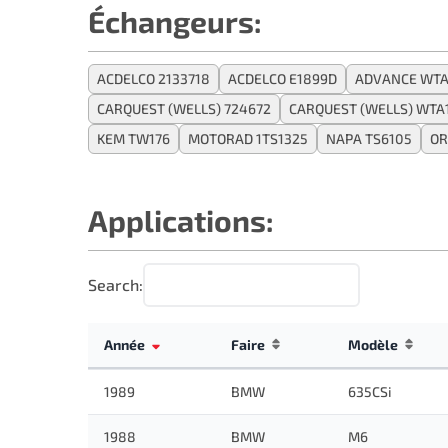
Échangeurs:
ACDELCO 2133718
ACDELCO E1899D
ADVANCE WTA
CARQUEST (WELLS) 724672
CARQUEST (WELLS) WTA
KEM TW176
MOTORAD 1TS1325
NAPA TS6105
OR
Applications:
Search:
Année
Faire
Modèle
1989
BMW
635CSi
1988
BMW
M6