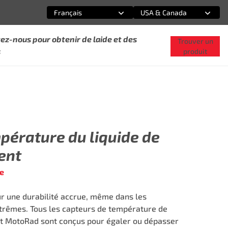
Français
USA & Canada
Sélectionnez une option
Sélectionnez une option
ez-nous pour obtenir de laide et des
Trouver un
s
produit
pérature du liquide de
ent
e
 une durabilité accrue, même dans les
trêmes. Tous les capteurs de température de
nt MotoRad sont conçus pour égaler ou dépasser