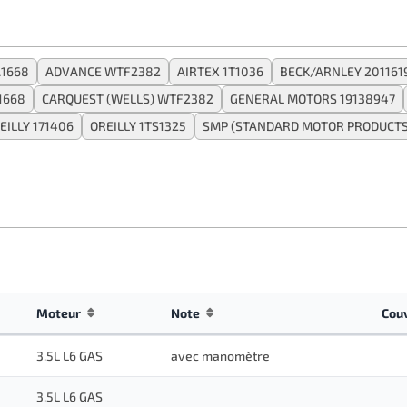
1668
ADVANCE WTF2382
AIRTEX 1T1036
BECK/ARNLEY 201161
1668
CARQUEST (WELLS) WTF2382
GENERAL MOTORS 19138947
EILLY 171406
OREILLY 1TS1325
SMP (STANDARD MOTOR PRODUCTS
Moteur
Note
Cou
3.5L L6 GAS
avec manomètre
3.5L L6 GAS