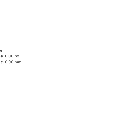
le
ée:
0.00 po
ée:
0.00 mm