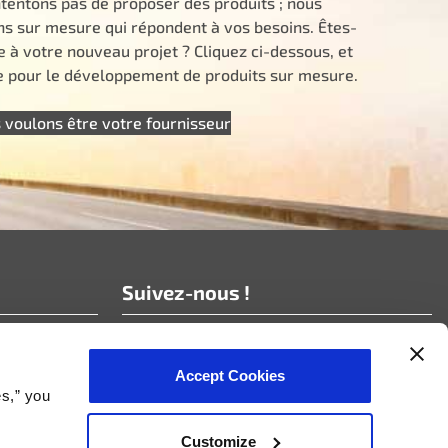
tentons pas de proposer des produits ; nous
ns sur mesure qui répondent à vos besoins. Êtes-
e à votre nouveau projet ? Cliquez ci-dessous, et
pour le développement de produits sur mesure.
 voulons être votre fournisseur
Suivez-nous !
Abonnez-vous à nos nouvelles !
Accept Cookies
es,” you
Customize