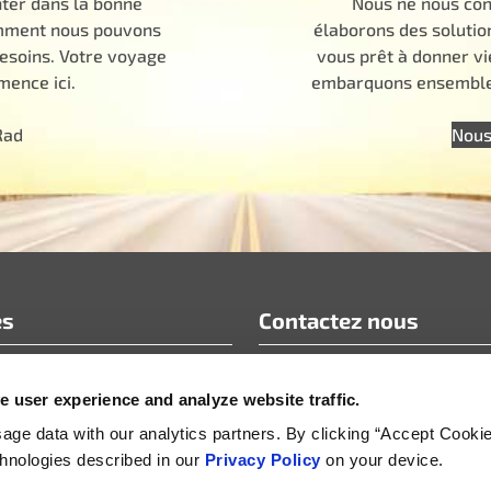
nter dans la bonne
Nous ne nous con
comment nous pouvons
élaborons des solutio
besoins. Votre voyage
vous prêt à donner vi
ence ici.
embarquons ensemble 
Rad
Nous
es
Contactez nous
info@motoradusa.com
 user experience and analyze website traffic.
niques et livres blancs
+1-888-262-4153
t communiqués de presse
ge data with our analytics partners. By clicking “Accept Cooki
echnologies described in our
Privacy Policy
on your device.