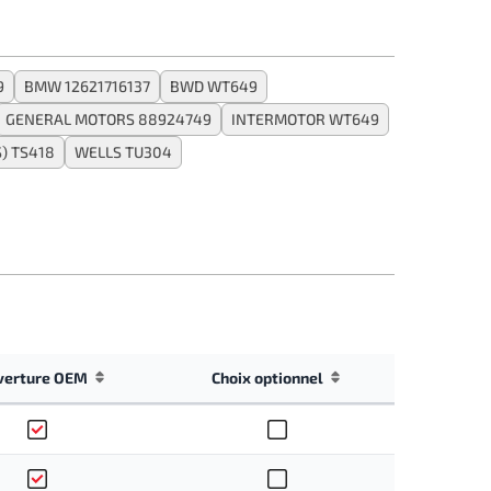
9
BMW 12621716137
BWD WT649
GENERAL MOTORS 88924749
INTERMOTOR WT649
) TS418
WELLS TU304
verture OEM
Choix optionnel