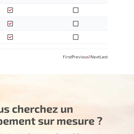
First
Previous
1
Next
Last
us cherchez un
pement sur mesure ?