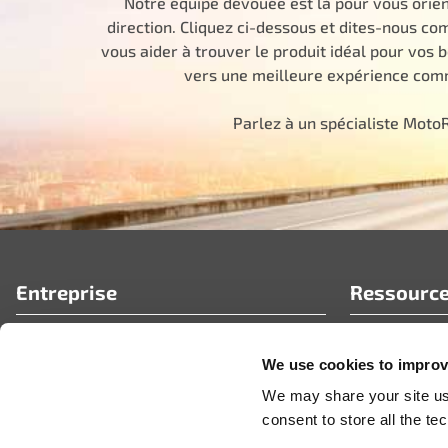
Notre équipe dévouée est là pour vous orie
direction. Cliquez ci-dessous et dites-nous 
vous aider à trouver le produit idéal pour vos 
vers une meilleure expérience comm
Parlez à un spécialiste Moto
Entreprise
Ressourc
Qui nous sommes
FAQ
We use cookies to improve
Portail partenaire Motorad
Articles tech
Carrières
Actualités e
We may share your site usa
Vidéos
consent to store all the t