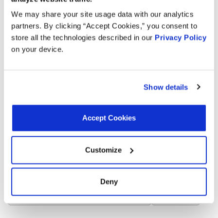
Quantité d'Orifices de Tuyau:
1
We may share your site usage data with our analytics
Matériel de montage inclus:
Non
Diamètre Extérieur Port 1:
0.81 po
partners. By clicking “Accept Cookies,” you consent to
Diamètre Extérieur Port 1:
20.57 mm
store all the technologies described in our
Privacy Policy
Genre de connecteur:
Femelle
on your device.
Quantité de connecteur:
1
Adaptation Universelle ou Spécifique:
Spécifique
Nombre de Trous de Montage:
0
Type de terminal:
Lame
Show details
Forme du connecteur:
Rectangulaire
Accept Cookies
Échangeurs:
Customize
ADVANCE CPE2428
BMW 13907636169
DURALAST PV933
IMPORT DIRECT IGNITION 42-00992
Deny
MOTORAD CAPS - EVAP EVP0377
MOTORAD EVP0377
SMP (STANDARD MOTOR PRODUCTS) CP882
WVE 2M1567