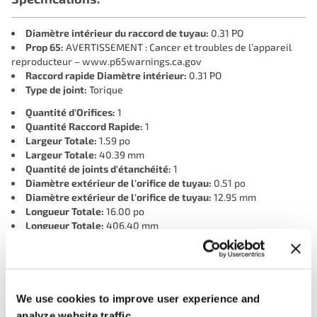
Diamètre intérieur du raccord de tuyau:
0.31 PO
Prop 65:
AVERTISSEMENT : Cancer et troubles de l’appareil
reproducteur – www.p65warnings.ca.gov
Raccord rapide Diamètre intérieur:
0.31 PO
Type de joint:
Torique
Quantité d'Orifices:
1
Quantité Raccord Rapide:
1
Largeur Totale:
1.59 po
Largeur Totale:
40.39 mm
Quantité de joints d'étanchéité:
1
Diamètre extérieur de l'orifice de tuyau:
0.51 po
Diamètre extérieur de l'orifice de tuyau:
12.95 mm
Longueur Totale:
16.00 po
Longueur Totale:
406.40 mm
Genre de borne:
Mâle
Quantité de bornes:
2
Hauteur Totale:
2.39 po
Hauteur Totale:
60.71 mm
Noir, Gris:
We use cookies to improve user experience and
Matériau:
Plastique
analyze website traffic.