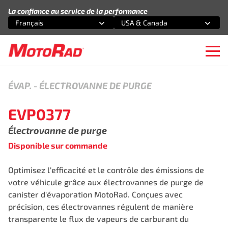
Aller au contenu
La confiance au service de la performance
Français
USA & Canada
Sélectionnez une option
Sélectionnez une option
Ope
ÉVAP.
-
ÉLECTROVANNE DE PURGE
EVP0377
Électrovanne de purge
Disponible sur commande
Optimisez l'efficacité et le contrôle des émissions de
votre véhicule grâce aux électrovannes de purge de
canister d'évaporation MotoRad. Conçues avec
précision, ces électrovannes régulent de manière
transparente le flux de vapeurs de carburant du