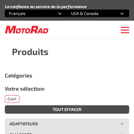
Aller au contenu
La confiance au service de la performance
Français
USA & Canada
Sélectionnez une option
Sélectionnez une option
Ope
Produits
Catégories
Votre sélection:
ÉVAP.
TOUT EFFACER
ADAPTATEURS