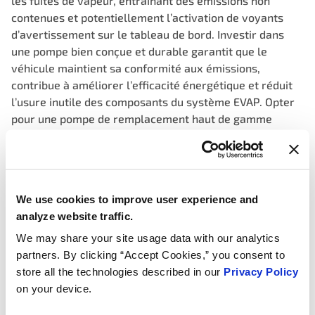
les fuites de vapeur, entraînant des émissions non
contenues et potentiellement l’activation de voyants
d’avertissement sur le tableau de bord. Investir dans
une pompe bien conçue et durable garantit que le
véhicule maintient sa conformité aux émissions,
contribue à améliorer l’efficacité énergétique et réduit
l’usure inutile des composants du système EVAP. Opter
pour une pompe de remplacement haut de gamme
soutient la protection de l’environnement, optimise la
fonctionnalité du système et assure le bon
fonctionnement du véhicule.
We use cookies to improve user experience and
Consistent, precise vacuum, ensuring accurate
analyze website traffic.
identification of leaks for enhanced vehicle
performance, fewer false fails
We may share your site usage data with our analytics
partners. By clicking “Accept Cookies,” you consent to
Stable monitor feedback using integrated sensors that
store all the technologies described in our
Privacy Policy
continuously monitor pressure levels, allowing for
on your device.
immediate detection of any leaks or malfunctions
Pump output validated to OEM pressure specification on