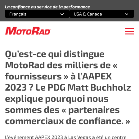
Aller au contenu
La confiance au service de la performance
Français
USA & Canada
Sélectionnez une option
Sélectionnez une option
Ope
Qu’est-ce qui distingue
MotoRad des milliers de «
fournisseurs » à l’AAPEX
2023 ? Le PDG Matt Buchholz
explique pourquoi nous
sommes des « partenaires
commerciaux de confiance. »
L’événement
AAPEX 2023
à Las Vegas a été un centre