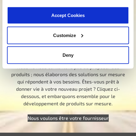
dans la bonne direction. Cliquez ci-dessous et dites-
nous comment nous pouvons vous aider à trouver
Accept Cookies
le produit idéal pour vos besoins. Votre voyage vers
une meilleure expérience commence ici.
Customize
Parlez à un spécialiste MotoRad
Vous cherchez un développement sur
mesure ?
Deny
Nous ne nous contentons pas de proposer des
produits ; nous élaborons des solutions sur mesure
qui répondent à vos besoins. Êtes-vous prêt à
donner vie à votre nouveau projet ? Cliquez ci-
dessous, et embarquons ensemble pour le
développement de produits sur mesure.
Nous voulons être votre fournisseur