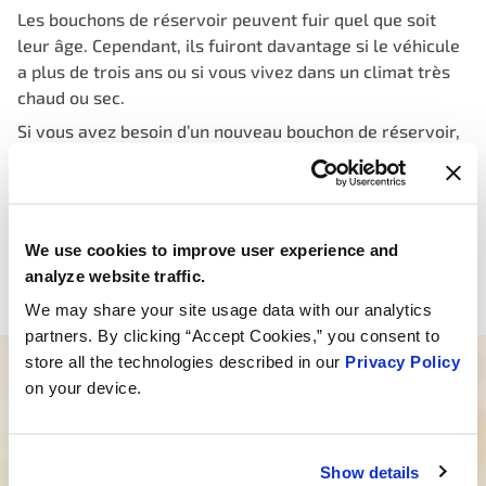
Les bouchons de réservoir peuvent fuir quel que soit
leur âge. Cependant, ils fuiront davantage si le véhicule
a plus de trois ans ou si vous vivez dans un climat très
chaud ou sec.
Si vous avez besoin d’un nouveau bouchon de réservoir,
MotoRad propose des bouchons de réservoir
verrouillables et non verrouillables pour presque tous
les véhicules en circulation. En plus d’éliminer la perte
de carburant par évaporation, chaque nouveau bouchon
We use cookies to improve user experience and
MotoRad passe tous les tests fédéraux associés aux
analyze website traffic.
bouchons de réservoir.
We may share your site usage data with our analytics
partners. By clicking “Accept Cookies,” you consent to
store all the technologies described in our
Privacy Policy
Vous avez besoin d’aide pour trouver le
on your device.
bon produit ?
Notre équipe dévouée est là pour vous orienter
Show details