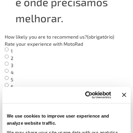
e onde precisamos
melhorar.
How likely you are to recommend us?
(obrigatório)
Rate your experience with MotoRad
1
2
3
4
5
6
7
8
9
10
We use cookies to improve user experience and
analyze website traffic.
We may share your site usage data with our analytics