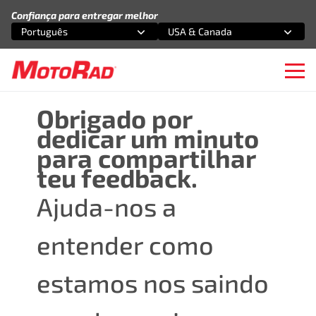
Pular para o conteúdo
Confiança para entregar melhor
Português
USA & Canada
Selecione uma opção
Selecione uma opção
Ope
Obrigado por
dedicar um minuto
para compartilhar
teu feedback.
Ajuda-nos a
entender como
estamos nos saindo