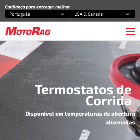
Pular para o conteúdo
Confiança para entregar melhor
Português
USA & Canada
Selecione uma opção
Selecione uma opção
Ope
Termostatos de
Corrida
Disponível em temperaturas de abertura
alternadas