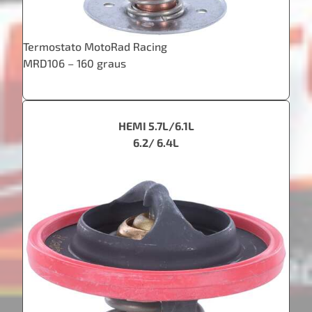
Termostato MotoRad Racing
MRD106 – 160 graus
HEMI 5.7L/6.1L
6.2/ 6.4L