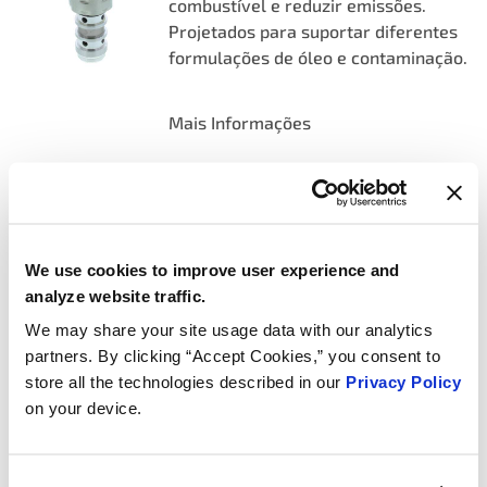
combustível e reduzir emissões.
Projetados para suportar diferentes
formulações de óleo e contaminação.
Mais Informações
SENSORES/TRANSMISSORES
DE TEMPERATURA DO
LÍQUIDO DE ARREFECIMENTO
We use cookies to improve user experience and
Os sensores de temperatura do
analyze website traffic.
líquido de arrefecimento da MotoRad
We may share your site usage data with our analytics
fornecem dados precisos ao PCM
partners. By clicking “Accept Cookies,” you consent to
para garantir o gerenciamento
store all the technologies described in our
Privacy Policy
correto do sistema de injeção de
on your device.
combustível do seu veículo, ignição e
comando de válvulas variável, trocas
de marcha da transmissão e muito