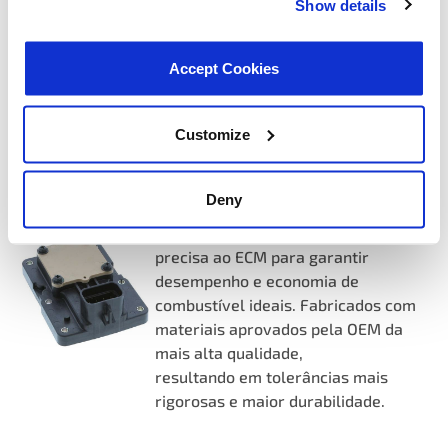
Show details
mais.
Accept Cookies
Mais Informações
Customize
SENSORES DE POSIÇÃO DO
ACELERADOR
Deny
Os sensores de posição da borboleta
da MotoRad oferecem sinalização
precisa ao ECM para garantir
desempenho e economia de
combustível ideais. Fabricados com
materiais aprovados pela OEM da
mais alta qualidade,
resultando em tolerâncias mais
rigorosas e maior durabilidade.