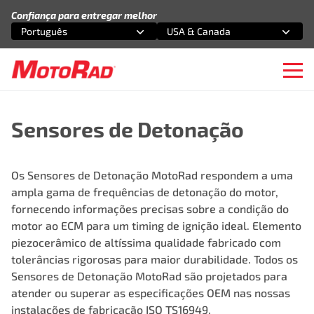
Pular para o conteúdo
Confiança para entregar melhor
Português
USA & Canada
Selecione uma opção
Selecione uma opção
Ope
Sensores de Detonação
Os Sensores de Detonação MotoRad respondem a uma
ampla gama de frequências de detonação do motor,
fornecendo informações precisas sobre a condição do
motor ao ECM para um timing de ignição ideal. Elemento
piezocerâmico de altíssima qualidade fabricado com
tolerâncias rigorosas para maior durabilidade. Todos os
Sensores de Detonação MotoRad são projetados para
atender ou superar as especificações OEM nas nossas
instalações de fabricação ISO TS16949.