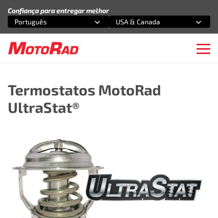
Pular para o conteúdo
Confiança para entregar melhor
Português
USA & Canada
Selecione uma opção
Selecione uma opção
Ope
Termostatos MotoRad
UltraStat®