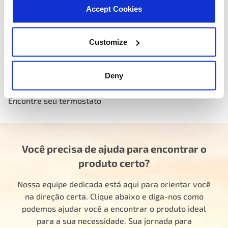
alto desempenho
Accept Cookies
Você pode usar nosso catálogo online de termostatos e
localizador de peças para intercâmbio de veículos e
Customize
referência cruzada de números de peças com SKUs de
fabricantes e códigos de fornecedores para encontrar o
Deny
termostato correto para o seu veículo.
Encontre seu termostato
Você precisa de ajuda para encontrar o
produto certo?
Nossa equipe dedicada está aqui para orientar você
na direção certa. Clique abaixo e diga-nos como
podemos ajudar você a encontrar o produto ideal
para a sua necessidade. Sua jornada para