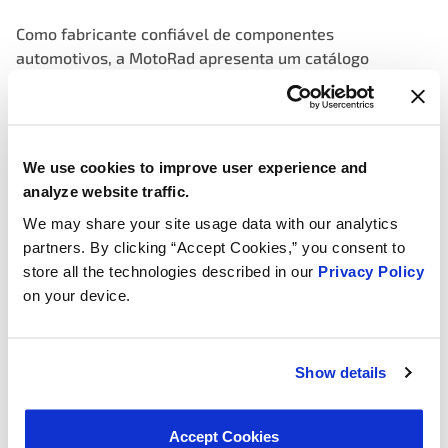
Como fabricante confiável de componentes
automotivos, a MotoRad apresenta um catálogo
abrangente de tampas de combustível de alta
qualidade, projetadas para desempenho e durabilidade
ótimos. Nossos produtos ostentam extensa
compatibilidade de intercâmbio, assegurando
We use cookies to improve user experience and
integração perfeita em diversos modelos de veículos.
analyze website traffic.
Cada tampa de combustível é projetada e
We may share your site usage data with our analytics
rigorosamente testada para atender aos padrões de
partners. By clicking “Accept Cookies,” you consent to
qualidade OEM, garantindo confiabilidade e longevidade.
store all the technologies described in our
Privacy Policy
Com nossa dedicação à excelência, a MotoRad é um
on your device.
fornecedor preferencial para empresas e indivíduos que
buscam soluções automotivas de primeira linha.
Explore nossa vasta seleção de tampas de combustível
Show details
com cordão de segurança, apresentando números de
peça distintos e cobertura abrangente para atender às
diversas necessidades de nossos clientes. Seja você um
Accept Cookies