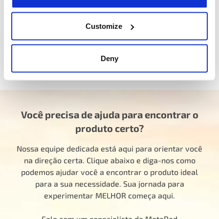
mecânico, varejista ou distribuidor, a MotoRad é seu
parceiro comercial confiável para o fornecimento de
Customize
componentes automotivos premium.
Encontre a tampa com cordão de segurança para sua
Deny
aplicação
Você precisa de ajuda para encontrar o
produto certo?
Nossa equipe dedicada está aqui para orientar você
na direção certa. Clique abaixo e diga-nos como
podemos ajudar você a encontrar o produto ideal
para a sua necessidade. Sua jornada para
experimentar MELHOR começa aqui.
Fale com um especialista da MotoRad