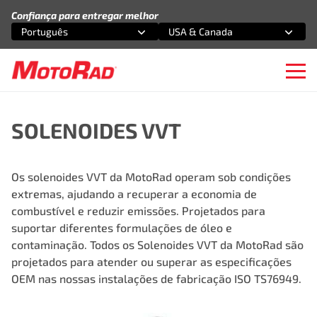
Pular para o conteúdo
Confiança para entregar melhor
Português
USA & Canada
Selecione uma opção
Selecione uma opção
Ope
SOLENOIDES VVT
Os solenoides VVT da MotoRad operam sob condições
extremas, ajudando a recuperar a economia de
combustível e reduzir emissões. Projetados para
suportar diferentes formulações de óleo e
contaminação. Todos os Solenoides VVT da MotoRad são
projetados para atender ou superar as especificações
OEM nas nossas instalações de fabricação ISO TS76949.