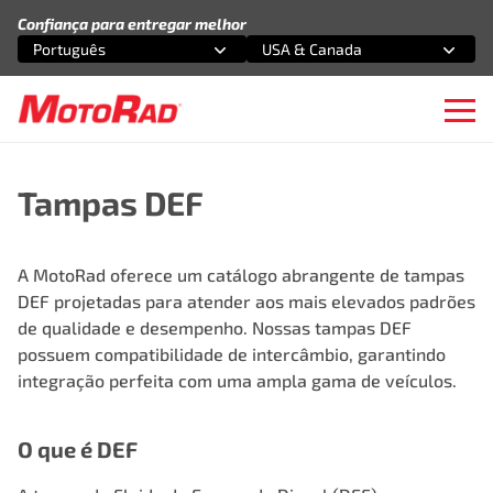
Pular para o conteúdo
Confiança para entregar melhor
Português
USA & Canada
Selecione uma opção
Selecione uma opção
Ope
Tampas DEF
A MotoRad oferece um catálogo abrangente de tampas
DEF projetadas para atender aos mais elevados padrões
de qualidade e desempenho. Nossas tampas DEF
possuem compatibilidade de intercâmbio, garantindo
integração perfeita com uma ampla gama de veículos.
O que é DEF