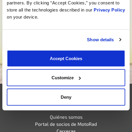
partners. By clicking “Accept Cookies,” you consent to
¿Buscas un desarrollo a medida?
store all the technologies described in our
Privacy Policy
on your device.
No nos limitamos a los productos, sino que creamos
soluciones a medida que se adaptan a tus
necesidades. ¿Estás preparado para dar vida a tu
Show details
nuevo proyecto? Haz clic a continuación y
embarquémonos juntos en el viaje del desarrollo de
productos personalizados.
Accept Cookies
Queremos ser tu proveedor
Customize
Deny
Empresa
Quiénes somos
Portal de socios de MotoRad
Carreras