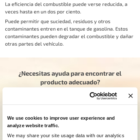
La eficiencia del combustible puede verse reducida, a
veces hasta en un dos por ciento.
Puede permitir que suciedad, residuos y otros
contaminantes entren en el tanque de gasolina. Estos
contaminantes pueden degradar el combustible y dañar
otras partes del vehículo.
¿Necesitas ayuda para encontrar el
producto adecuado?
Nuestro equipo especializado está aquí para
orientarte en la dirección correcta. Haz clic a
continuación y dinos cómo podemos ayudarte a
encontrar el producto ideal para tu necesidad. Tu
We use cookies to improve user experience and
viaje para experimentar MEJOR empieza aquí.
analyze website traffic.
We may share your site usage data with our analytics
Habla con un especialista de MotoRad