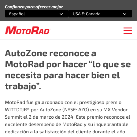
Saltar al contenido
Confianza para ofrecer mejor
Español
USA & Canada
Selecciona una opción
Selecciona una opción
Ope
AutoZone reconoce a
MotoRad por hacer “lo que se
necesita para hacer bien el
trabajo”.
MotoRad fue galardonado con el prestigioso premio
WITTDTJR® por AutoZone (NYSE: AZO) en su MX Vendor
Summit el 2 de marzo de 2024. Este premio reconoce el
excelente desempeño de MotoRad y su inquebrantable
dedicación a la satisfacción del cliente durante el año