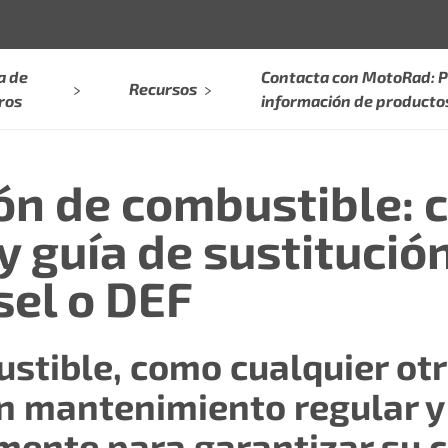
a de
Contacta con MotoRad: P
Recursos
ros
información de producto
ón de combustible: 
 guía de sustitució
sel o DEF
stible, como cualquier ot
un mantenimiento regular y
amente para garantizar su 