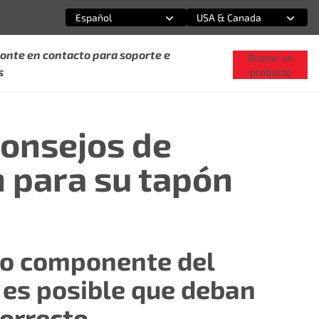
Español
USA & Canada
Selecciona una opción
Selecciona una opción
onte en contacto para soporte e
Buscar un
s
producto
consejos de
n para su tapón
ro componente del
 es posible que deban
correcto