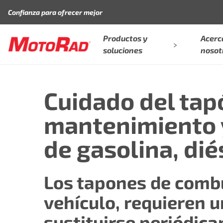
Saltar al contenido
Confianza para ofrecer mejor
Productos y
Acerc
soluciones
nosot
Cuidado del tap
mantenimiento y
de gasolina, dié
Los tapones de combu
vehículo, requieren 
sustituirse periódic