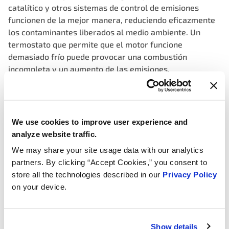
catalítico y otros sistemas de control de emisiones
funcionen de la mejor manera, reduciendo eficazmente
los contaminantes liberados al medio ambiente. Un
termostato que permite que el motor funcione
demasiado frío puede provocar una combustión
incompleta y un aumento de las emisiones.
Si bien el termostato puede ser un componente pequeño
y, a menudo, pasado por alto en el gran esquema de un
motor automotriz, no se puede subestimar su función en
We use cookies to improve user experience and
la optimización del rendimiento del motor, la eficiencia
analyze website traffic.
del combustible y la reducción de emisiones.
Asegurarse de que el termostato de su vehículo esté en
We may share your site usage data with our analytics
buenas condiciones de funcionamiento y se reemplace
partners. By clicking “Accept Cookies,” you consent to
cuando sea necesario puede contribuir a un motor de
store all the technologies described in our
Privacy Policy
funcionamiento más suave, una mejor economía de
on your device.
combustible y una menor huella ambiental. A medida
que la tecnología automotriz continúa evolucionando, el
termostato sigue siendo un actor fundamental en la
Show details